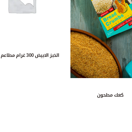
الخبز الابيض 300 غرام مطاعم 6 أرغفة
كعك مطحون