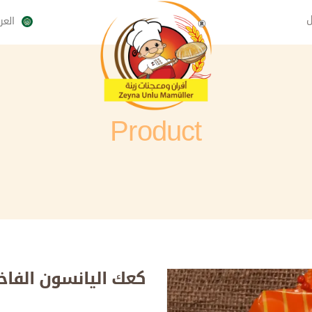
ل
العر
çe
Product
كعك اليانسون الفاخر 200 غر