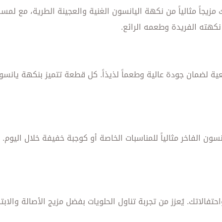
اخر من زينة بوزن 200 غرام يقدم لك مزيجاً مثالياً من نكهة اليانسون الغنية والعجين
 نكهته الفريدة وطعمه الرائع.
ية لضمان جودة عالية وطعماً لذيذاً. كل قطعة تتميز بنكهة يانسو
نسون الفاخر مثالياً للمناسبات الخاصة أو كوجبة خفيفة خلال اليو
احتفالاتك. يُعزز من تجربة تناول الحلويات بفضل مزيج الأصالة وا