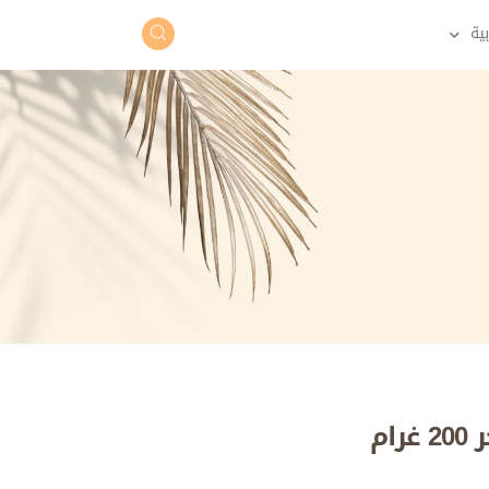
بية
Türk
ام