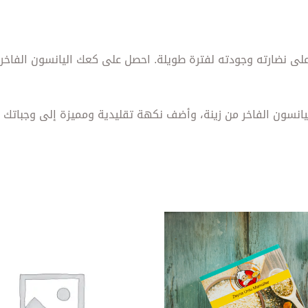
 نضارته وجودته لفترة طويلة. احصل على كعك اليانسون الفاخر م
سون الفاخر من زينة، وأضف نكهة تقليدية ومميزة إلى وجباتك و