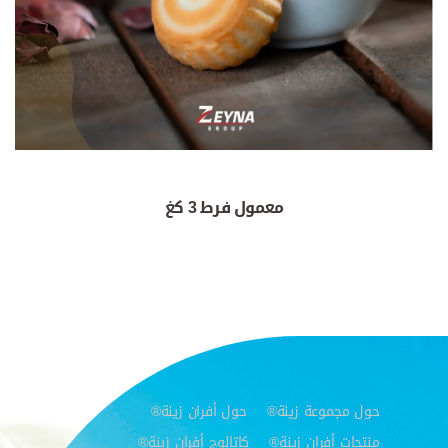
معمول فرط 3 كغ
حول مجموعة زينة®
حول أفران زينة®
منتجات أفران زينة®
كاتالوج أفران زينة®