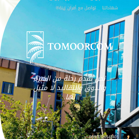
شهاداتنا
تواصل مع أفران زينة®
نحن نقدم رحلة من الخبرة
والذوق والتقاليد لا مثيل
لها.
00902126542405