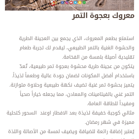
معروك بعجوة التمر
استمتع بطعم المعروك، الذي يجمع بين العجينة الطرية
والحشوة الغنية بالتمر الطبيعي، ليقدم لك تجربة طعام
تقليدية أصيلة بلمسة من الفخامة.
يتكون من عجينة طرية محشوة بعجوة تمر طبيعية، تُعدّ
باستخدام أفضل المكونات لضمان جودة عالية وطعماً لذيذاً.
يتميز بحشوة تمر غنية تضيف نكهة طبيعية وحلاوة متوازنة.
التمر غني بالفيتامينات والمعادن، مما يجعله خياراً صحياً
ومفيداً للطاقة العامة.
مثالي كوجبة خفيفة لذيذة بعد الافطار اوعند السحور كتحلية
مميزة في شهر رمضان.
يُعتبر إضافة رائعة للضيافة ويضيف لمسة من الأصالة واللذة