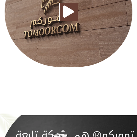
تموركم® هي شركة تابعة