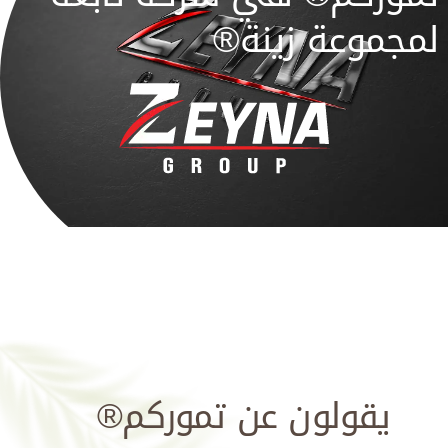
لمجموعة زينة®
يقولون عن تموركم®