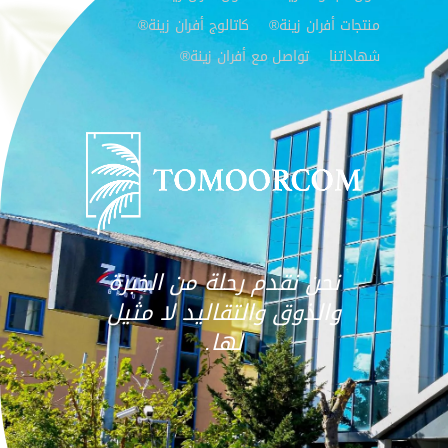
منتجات أفران زينة®
كاتالوج أفران زينة®
شهاداتنا
تواصل مع أفران زينة®
نحن نقدم رحلة من الخبرة
والذوق والتقاليد لا مثيل
لها.