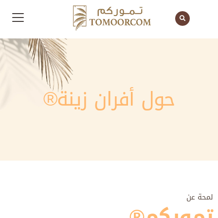
حول أفران زينة®
لمحة عن
تموركم®