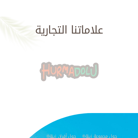
علاماتنا التجارية
حول مجموعة زينة®
حول أفران زينة®